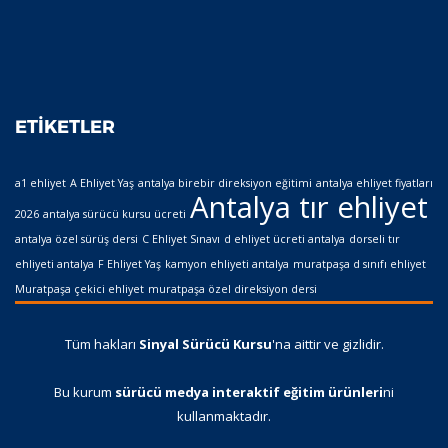
ETIKETLER
a1 ehliyet
A Ehliyet Yaş
antalya birebir direksiyon eğitimi
antalya ehliyet fiyatları
Antalya tır ehliyet
2026
antalya sürücü kursu ücreti
antalya özel sürüş dersi
C Ehliyet Sınavı
d ehliyet ücreti antalya
dorseli tır
ehliyeti antalya
F Ehliyet Yaş
kamyon ehliyeti antalya
muratpaşa d sınıfı ehliyet
Muratpaşa çekici ehliyet
muratpaşa özel direksiyon dersi
Tüm hakları
Sinyal Sürücü Kursu
'na aittir ve gizlidir.
Bu kurum
sürücü medya interaktif eğitim ürünleri
ni
kullanmaktadır.