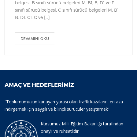
belgesi, B sınıfı sürücü belgeleri M, B1, B, D1 ve F
sınıfı sürücü belgesi, C sınıfı sürücü belgeleri M, B1,
B, D1, C1, C ve […]
DEVAMINI OKU
AMAÇ VE HEDEFLERIMIZ
“Toplumumuzun kanayan yarası olan trafik kazalarını en aza
indirgemek için saygılı ve bilinçli sürücüler yetiştirmek”
Kursumuz Milli Eğitim Bakanlığı tarafından
onaylı ve ruhsatlıdır.