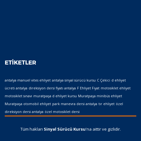
ETIKETLER
antalya manuel vites ehliyet
antalya sinyal sürücü kursu
C Çekici
d ehliyet
ücreti antalya
direksiyon dersi fiyatı antalya
F Ehliyet Fiyat
motosiklet ehliyet
motosiklet sınavı
muratpaşa d ehliyet kursu
Muratpaşa minibüs ehliyet
Muratpaşa otomobil ehliyet
park manevra dersi antalya
tır ehliyet
özel
direksiyon dersi antalya
özel motosiklet dersi
Tüm hakları
Sinyal Sürücü Kursu
'na aittir ve gizlidir.