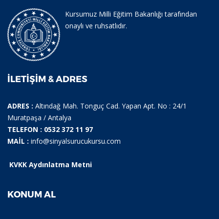
Kursumuz Milli Eğitim Bakanlığı tarafından
onaylı ve ruhsatlıdır.
İLETIŞIM & ADRES
ADRES :
Altındağ Mah. Tonguç Cad. Yapan Apt. No : 24/1
Muratpaşa / Antalya
TELEFON : 0532 372 11 97
MAİL :
info@sinyalsurucukursu.com
KVKK Aydınlatma Metni
KONUM AL