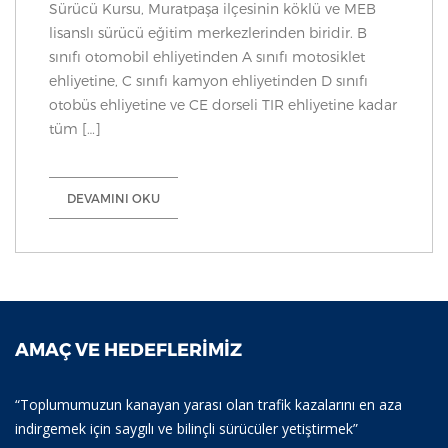
Sürücü Kursu, Muratpaşa ilçesinin köklü ve MEB
lisanslı sürücü eğitim merkezlerinden biridir. B
sınıfı otomobil ehliyetinden A sınıfı motosiklet
ehliyetine, C sınıfı kamyon ehliyetinden D sınıfı
otobüs ehliyetine ve CE dorseli TIR ehliyetine kadar
tüm […]
DEVAMINI OKU
AMAÇ VE HEDEFLERIMIZ
“Toplumumuzun kanayan yarası olan trafik kazalarını en aza
indirgemek için saygılı ve bilinçli sürücüler yetiştirmek”