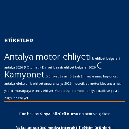
ETIKETLER
Antalya motor ehliyeti
b ehliyet belgeleri
C
antalya 2026
B Otomatik Ehliyet
b sınıfı ehliyet belgeler 2026
Kamyonet
D Ehliyet Sınavı
D Sınıfı Ehliyet
e-sınav başvurusu
antalya
elektronik ehliyet sınavı antalya 2026
motosiklet
motosiklet sınavı nasıl
yapılır
muratpaşa e-sınav ehliyet
Muratpaşa otomobil ehliyet
trafik ve çevre
bilgisi
tır ehliyet
Tüm hakları
Sinyal Sürücü Kursu
'na aittir ve gizlidir.
Bu kurum
sürücü medya interaktif eğitim ürünleri
ni