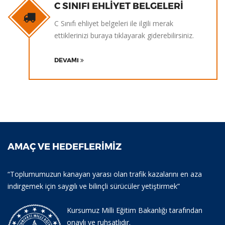
C SINIFI EHLIYET BELGELERI
C Sınıfı ehliyet belgeleri ile ilgili merak
ettiklerinizi buraya tıklayarak giderebilirsiniz.
DEVAMI
AMAÇ VE HEDEFLERIMIZ
“Toplumumuzun kanayan yarası olan trafik kazalarını en aza
indirgemek için saygılı ve bilinçli sürücüler yetiştirmek”
Kursumuz Milli Eğitim Bakanlığı tarafından
onaylı ve ruhsatlıdır.