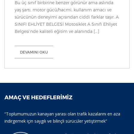
Bu üç sınıf birbirine benzer görünür ama aslında
yaş şartı, motor gücü/hacmi, kullanım amacı ve
sürücünün deneyimi açısından ciddi farklar taşır. A
SINIFI EHLİYET BELGESİ Motosiklet A Sınıfı Ehliyet
Belgesi‘nde kaliteli eğitim ve alanında […]
DEVAMINI OKU
AMAÇ VE HEDEFLERIMIZ
“Toplumumuzun kanayan yarası olan trafik kazalarını en aza
indirgemek için saygılı ve bilinçli sürücüler yetiştirmek”