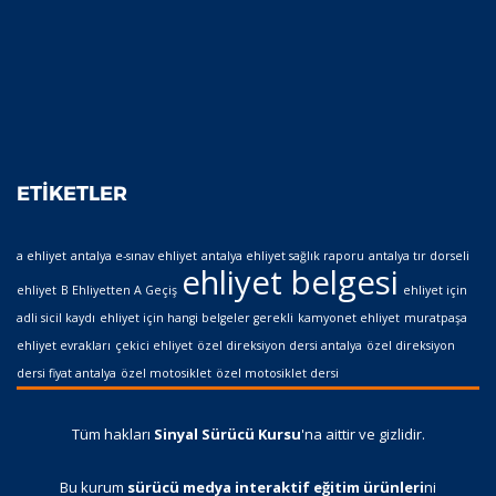
ETIKETLER
a ehliyet
antalya e-sınav ehliyet
antalya ehliyet sağlık raporu
antalya tır dorseli
ehliyet belgesi
ehliyet
B Ehliyetten A Geçiş
ehliyet için
adli sicil kaydı
ehliyet için hangi belgeler gerekli
kamyonet ehliyet
muratpaşa
ehliyet evrakları
çekici ehliyet
özel direksiyon dersi antalya
özel direksiyon
dersi fiyat antalya
özel motosiklet
özel motosiklet dersi
Tüm hakları
Sinyal Sürücü Kursu
'na aittir ve gizlidir.
Bu kurum
sürücü medya interaktif eğitim ürünleri
ni